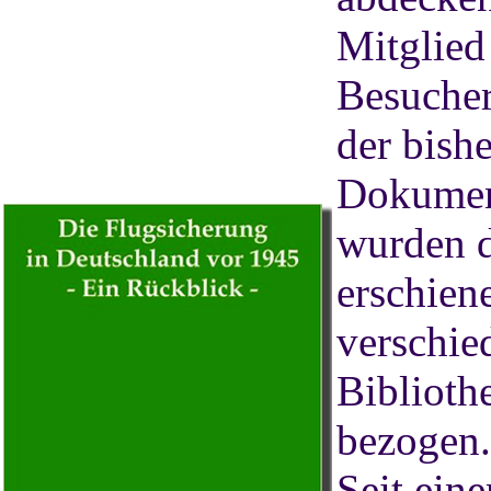
Mitglied
Besucher
der bishe
Dokument
wurden d
erschien
verschie
Biblioth
bezogen.
Seit ein