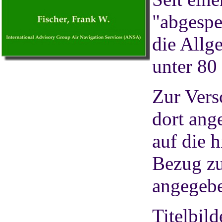
"abgespe
die Allg
unter 80 
Zur Vers
dort ang
auf die 
Bezug zu
angegeb
Titelbil