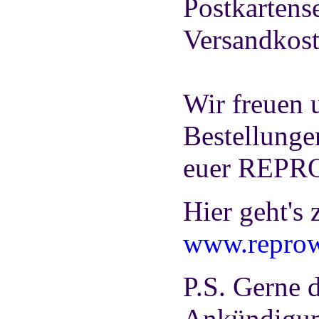
Postkartens
Versandkost
Wir freuen 
Bestellunge
euer REP
Hier geht's
www.reprow
P.S. Gerne d
Ankündigung