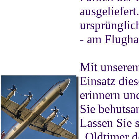
ausgeliefert
ursprünglic
- am Flugha
Mit unserem
Einsatz dies
erinnern un
Sie behutsam
Lassen Sie 
„Oldtimer d