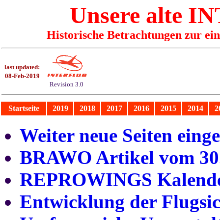
Unsere alte
IN
Historische Betrachtungen zur ei
last updated:
08-Feb-2019
Revision 3.0
Startseite
2019
2018
2017
2016
2015
2014
2
Weiter neue Seiten einge
BRAWO Artikel vom 30
REPROWINGS Kalender 
Entwicklung der Flugsi