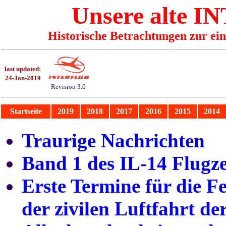
Unsere alte
IN
Historische Betrachtungen zur ei
last updated:
24-Jan-2019
Revision 3.0
Startseite
2019
2018
2017
2016
2015
2014
Traurige Nachrichten
Band 1 des IL-14 Flug
Erste Termine für die F
der zivilen Luftfahrt d