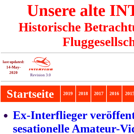
Unsere alte
IN
Historische Betrach
Fluggesellsc
last updated:
14-May-
2020
Revision 3.0
Startseite
2019
2018
2017
2016
201
Ex-Interflieger veröffen
sesationelle Amateur-Vi