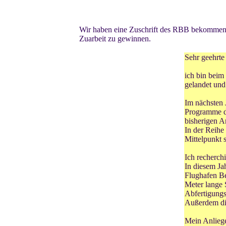
Wir haben eine Zuschrift des RBB bekommen, m
Zuarbeit zu gewinnen.
Sehr geehrt
ich bin beim 
gelandet und
Im nächsten 
Programme de
bisherigen Ar
In der Reihe
Mittelpunkt 
Ich recherch
In diesem Ja
Flughafen Be
Meter lange 
Abfertigungs
Außerdem die
Mein Anlieg