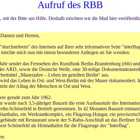
Aufruf
des RBB
it der Bitte um Hilfe. Deshalb möchten wir die Mail hier veröffentlic
e Damen und Herren,
"durchstöbern" des Internets auf Ihrer sehr informativen Seite "interflu
 möchte mich nun mit einem besonderen Anliegen an Sie wenden:
Jahr sendet das Fernsehen des Rundfunk Berlin-Brandenburg (rbb) und
r ARD, sowie die Deutsche Welle, eine 30-teilige Dokumentationsrei
beitstitel „Mauerjahre – Leben im geteilten Berlin“ aus.
 wird das Leben in Ost- und West-Berlin mit der Mauer dokumentiert. 
steht der Alltag der Menschen in Ost und West.
iere gerade zum Jahr 1962.
hr wurde nach 3,5-jähriger Bauzeit die erste Ausbaustufe des Internatio
rlin-Schönefeld in Betrieb genommen. In 42 Monaten Bauzeit entstand
Startbahn, ein Werkstattkomplex, ein Flugzeug-Hangar, ein provisorisc
gebäude mit Restaurant sowie der S-Bahn-Anschluß an das Berliner St
nt Schönefeld als Heimathafen für die Flugzeuge der "Interflug".
en: