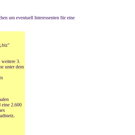
hen um eventuell Interessenten für eine
g.biz"
 weitere 3.
he unter dem
Im
nalen
 eine 2.600
hes
adtnetz.