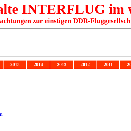
 alte INTERFLUG im
rachtungen zur einstigen DDR-Fluggesellsch
2015
2014
2013
2012
2011
2
rn