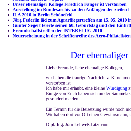
Unser ehemaliger Kollege Friedrich Fänger ist verstorben
Ausstellung im Bundesarchiv zu den Anfängen der zivilen 
ILA 2010 in Berlin Schönefeld
Jörg Federlin läd zum Agrarfliegertreffen am 15. 05. 2010 i
Günter Segert feierte seinen 60. Geburtstag und den Eintri
Freundschaftstreffen der INTERFLUG 2010
Neuerscheinung in der Schriftenreihe des Aero-Philateliste
Der ehemaliger 
Liebe Freunde, liebe ehemalige Kollegen,
wir haben die traurige Nachricht z. K. nehme
verstorben ist.
Ich habe mir erlaubt, eine kleine
Würdigung
z
Einige von Euch haben sich an der Sammelakt
gesondert melden.
Ein Termin für die Beisetzung wurde noch nic
Wir haben dort vor Ort einen Gewährsmann, de
Dipl.-Ing. Jörn Lehweß-Litzmann