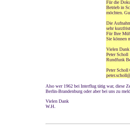
Für die Doku
Betrieb in S
möchten. Gu
Die Aufnahme
sehr kurzfris
Für Ihre Müh
Sie können m
Vielen Dank
Peter Scholl
Rundfunk Be
Peter Scholl
peter.scholl
Also wer 1962 bei Interflug tätig war, diese Z
Berlin-Brandenburg oder aber bei uns zu mel
Vielen Dank
W.H.