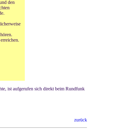
 und den
chten
de.
licherweise
 hören.
erreichen.
chte, ist aufgerufen sich direkt beim Rundfunk
zurück