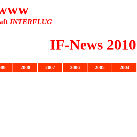
 www
aft
INTERFLUG
IF-News 2010
009
2008
2007
2006
2005
2004