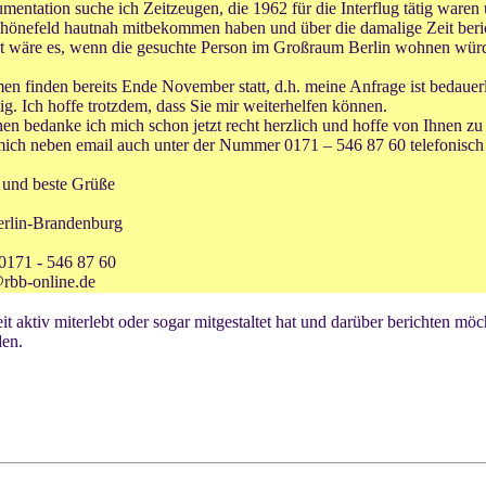
mentation suche ich Zeitzeugen, die 1962 für die Interflug tätig waren
chönefeld hautnah mitbekommen haben und über die damalige Zeit beri
t wäre es, wenn die gesuchte Person im Großraum Berlin wohnen wür
n finden bereits Ende November statt, d.h. meine Anfrage ist bedauer
tig. Ich hoffe trotzdem, dass Sie mir weiterhelfen können.
en bedanke ich mich schon jetzt recht herzlich und hoffe von Ihnen zu
ich neben email auch unter der Nummer 0171 – 546 87 60 telefonisch 
 und beste Grüße
rlin-Brandenburg
 0171 - 546 87 60
@rbb-online.de
eit aktiv miterlebt oder sogar mitgestaltet hat und darüber berichten mö
den.