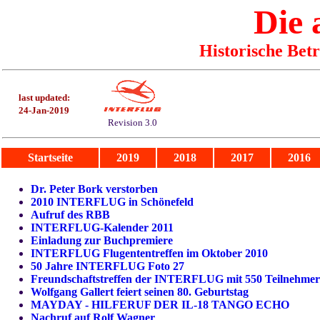
Die
Historische Bet
last updated:
24-Jan-2019
Revision 3.0
Startseite
2019
2018
2017
2016
Dr. Peter Bork verstorben
2010 INTERFLUG in Schönefeld
Aufruf des RBB
INTERFLUG-Kalender 2011
Einladung zur Buchpremiere
INTERFLUG Flugententreffen im Oktober 2010
50 Jahre INTERFLUG Foto 27
Freundschaftstreffen der INTERFLUG mit 550 Teilnehme
Wolfgang Gallert feiert seinen 80. Geburtstag
MAYDAY - HILFERUF DER IL-18 TANGO ECHO
Nachruf auf Rolf Wagner