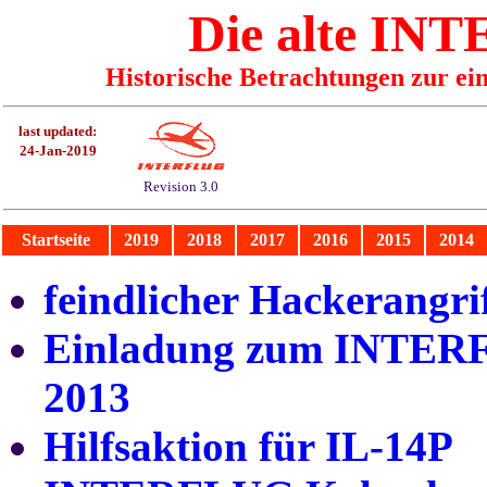
Die alte I
Historische Betrachtungen zur ei
last updated:
24-Jan-2019
Revision 3.0
Startseite
2019
2018
2017
2016
2015
2014
feindlicher Hackerangr
Einladung zum INTERF
2013
Hilfsaktion für IL-14P