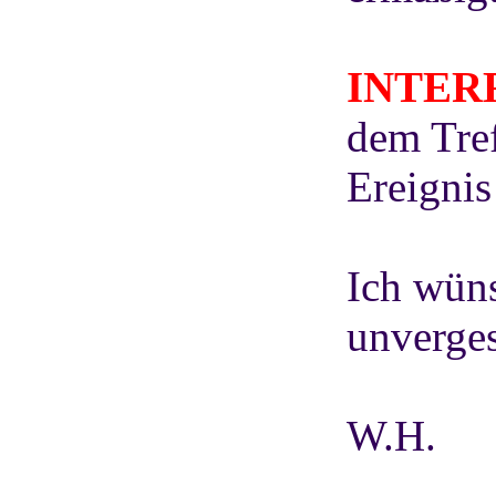
INTERF
dem Tref
Ereignis
Ich wüns
unverges
W.H.