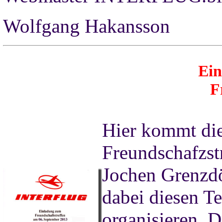
Wolfgang Hakansson
Ei
F
Hier kommt di
Freundschafzst
Jochen Grenzdö
dabei diesen T
organisieren. D