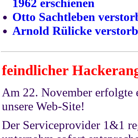
1962 erschienen
Otto Sachtleben verstor
Arnold Rülicke verstor
2016
2015
2014
2013
2011
2010
2009
2008
2007
2006
2005
2004
feindlicher
Hackerang
Am 22. November erfolgte e
unsere Web-Site!
Der Serviceprovider 1&1 reg