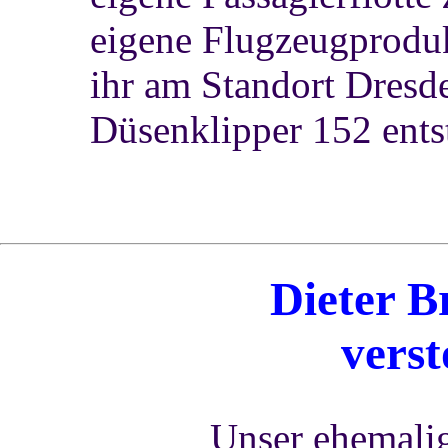
eigene Flugzeugprodukt
ihr am Standort Dresd
Düsenklipper 152 entst
Dieter
B
vers
Unser ehemali