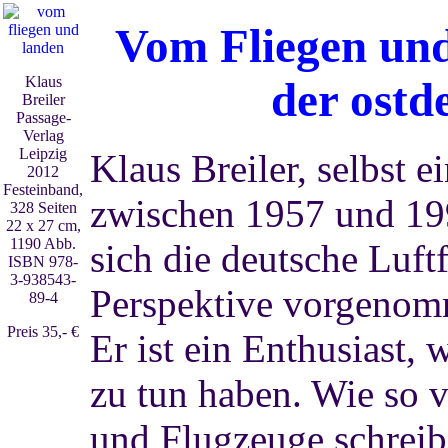
Vom Fliegen un
Klaus
der ostd
Breiler
Passage-
Verlag
Leipzig
Klaus Breiler, selbst e
2012
Festeinband,
zwischen 1957 und 199
328 Seiten
22 x 27 cm,
1190 Abb.
sich die deutsche Luft
ISBN 978-
3-938543-
Perspektive vorgenom
89-4
Preis 35,- €
Er ist ein Enthusiast, w
zu tun haben. Wie so v
und Flugzeuge schreiben