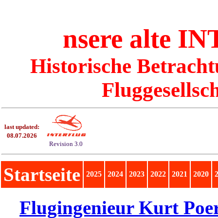
nsere alte
IN
Historische Betrach
Fluggesellsc
last updated:
08.07.2026
Revision 3.0
Startseite
2025
2024
2023
2022
2021
2020
Flugingenieur Kurt Poer