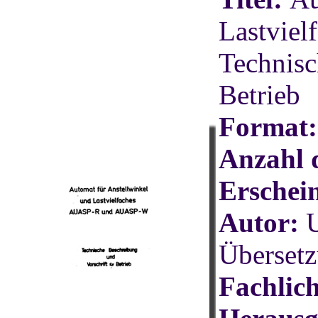
Lastvie
Technisc
Betrieb
Format:
Anzahl d
Erschei
Autor:
U
Überset
Fachlic