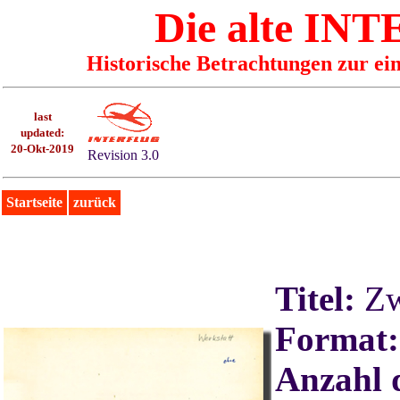
Die alte I
Historische Betrachtungen zur ei
last
updated:
20-Okt-2019
Revision 3.0
Startseite
zurück
Titel:
Zw
Format:
Anzahl d