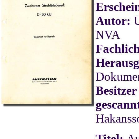
Erschei
Autor:
U
NVA
Fachlic
Herausg
Dokument
Besitze
gescannt
Hakanss
Titel:
Au