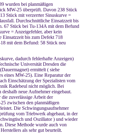
989 wurden bei planmäßigen
ck MW-25 überprüft. Davon 238 Stück
3 Stück mit verzerrter Sinuskurve =
ausfall. Durchschnittliche Einsatzzeit bis
n. 67 Stück bei Tu-134A mit dem Befund
kurve = Anzeigefehler, aber kein
he Einsatzzeit bis zum Defekt 718
L-18 mit dem Befund: 58 Stück neu
uskurve, dadurch fehlerhafte Anzeigen)
Technische Universität Dresden die
Dauermagnet) ermittelt ( siehe
es eines MW-25). Eine Reparatur der
ach Einschätzung der Spezialisten vom
nik Radebeul nicht möglich. Bei
en deshalb neue Aufnehmer eingebaut.
die zuverlässige Arbeit der
5 zwischen den planmäßigen
eistet. Die Schwingungsaufnehmer
rüfung vom Triebwerk abgebaut, in der
 Schwingtisch und Oszillator ) und wieder
en. Diese Methode wurde auch von
erstellers als sehr gut beurteilt.