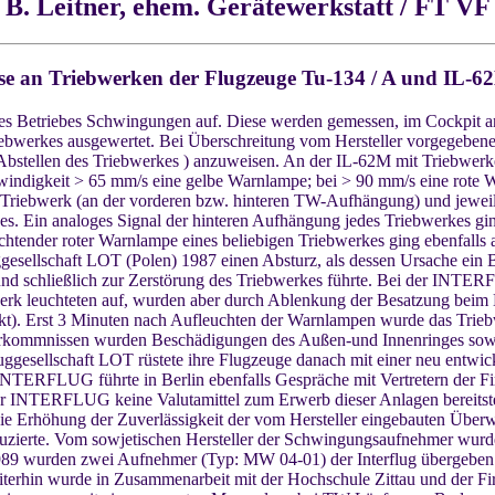
B. Leitner, ehem. Gerätewerkstatt / FT VF
e an Triebwerken der Flugzeuge Tu-134 / A und I
es Betriebes Schwingungen auf. Diese werden gemessen, im Cockpit a
iebwerkes ausgewertet. Bei Überschreitung vom Hersteller vorgegebe
Abstellen des Triebwerkes ) anzuweisen. An der IL-62M mit Triebw
ndigkeit > 65 mm/s eine gelbe Warnlampe; bei > 90 mm/s eine rote W
riebwerk (an der vorderen bzw. hinteren TW-Aufhängung) und jeweils
. Ein analoges Signal der hinteren Aufhängung jedes Triebwerkes g
uchtender roter Warnlampe eines beliebigen Triebwerkes ging ebenfal
gesellschaft LOT (Polen) 1987 einen Absturz, als dessen Ursache ein B
d schließlich zur Zerstörung des Triebwerkes führte. Bei der INT
erk leuchteten auf, wurden aber durch Ablenkung der Besatzung beim 
t). Erst 3 Minuten nach Aufleuchten der Warnlampen wurde das Triebw
rkommnissen wurden Beschädigungen des Außen-und Innenringes sowi
uggesellschaft LOT rüstete ihre Flugzeuge danach mit einer neu entw
NTERFLUG führte in Berlin ebenfalls Gespräche mit Vertretern der Fi
r INTERFLUG keine Valutamittel zum Erwerb dieser Anlagen bereitste
Erhöhung der Zuverlässigkeit der vom Hersteller eingebauten Über
oduzierte. Vom sowjetischen Hersteller der Schwingungsaufnehmer wur
989 wurden zwei Aufnehmer (Typ: MW 04-01) der Interflug übergeb
 Weiterhin wurde in Zusammenarbeit mit der Hochschule Zittau und der