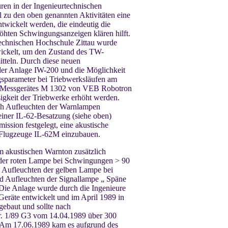
en in der Ingenieurtechnischen
el zu den oben genannten Aktivitäten eine
wickelt werden, die eindeutig die
öhten Schwingungsanzeigen klären hilft.
echnischen Hochschule Zittau wurde
ickelt, um den Zustand des TW-
tteln. Durch diese neuen
er Anlage IW-200 und die Möglichkeit
sparameter bei Triebwerksläufen am
en Messgerätes M 1302 von VEB Robotron
igkeit der Triebwerke erhöht werden.
ach Aufleuchten der Warnlampen
ner IL-62-Besatzung (siehe oben)
ssion festgelegt, eine akustische
e Flugzeuge IL-62M einzubauen.
m akustischen Warnton zusätzlich
n der roten Lampe bei Schwingungen > 90
. Aufleuchten der gelben Lampe bei
 Aufleuchten der Signallampe „ Späne
Die Anlage wurde durch die Ingenieure
Geräte entwickelt und im April 1989 in
baut und sollte nach
. 1/89 G3 vom 14.04.1989 über 300
 Am 17.06.1989 kam es aufgrund des