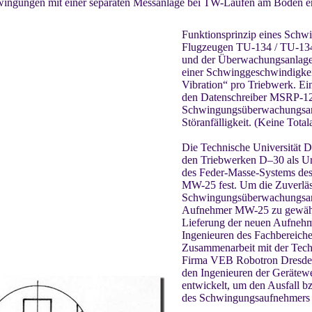
ngungen mit einer separaten Messanlage bei TW-Läufen am Boden en
Funktionsprinzip eines Sch
Flugzeugen TU-134 / TU-134A
und der Überwachungsanlage I
einer Schwinggeschwindigkei
Vibration“ pro Triebwerk. Ein
den Datenschreiber MSRP-12.
Schwingungsüberwachungsanl
Störanfälligkeit. (Keine Total
Die Technische Universität Dr
den Triebwerken D–30 als Urs
des Feder-Masse-Systems de
MW-25 fest. Um die Zuverläs
Schwingungsüberwachungsan
Aufnehmer MW-25 zu gewährl
Lieferung der neuen Aufneh
Ingenieuren des Fachbereiche
Zusammenarbeit mit der Tech
Firma VEB Robotron Dresde
den Ingenieuren der Gerätew
entwickelt, um den Ausfall b
des Schwingungsaufnehmers M