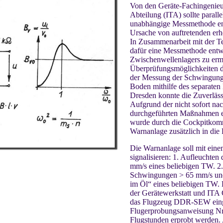
Von den Geräte-Fachingenieur
Abteilung (ITA) sollte parall
unabhängige Messmethode ent
Ursache von auftretenden erh
In Zusammenarbeit mit der T
dafür eine Messmethode entw
Zwischenwellenlagers zu ermi
Überprüfungsmöglichkeiten d
der Messung der Schwingung
Boden mithilfe des separat
Dresden konnte die Zuverläss
Aufgrund der nicht sofort n
durchgeführten Maßnahmen ei
wurde durch die Cockpitkommi
Warnanlage zusätzlich in di
Die Warnanlage soll mit eine
signalisieren: 1. Aufleuchte
mm/s eines beliebigen TW. 2
Schwingungen > 65 mm/s und
im Öl“ eines beliebigen TW. 
der Gerätewerkstatt und ITA 
das Flugzeug DDR-SEW einge
Flugerprobungsanweisung Nr
Flugstunden erprobt werden.