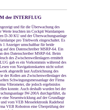
L-62M der INTERFLUG
ngezeigt und für die Überwachung des
ner Werte leuchten im Cockpit Warnlampen
erken D-30 KU und der Überwachungsanlage
arnlampe pro Triebwerk eingeschaltet. Es
 1 Anzeiger umschaltbar für beide
ing auf den Datenschreiber MSRP-64. Ein
ls an den Datenschreiber MSRP-64. Beim
ruch des Zwischenwellenlagers ermittelt
ERFLUG gab es ein Vorkommnis während des
Lesen von Navigationskarten nicht sofort
erk abgestellt laut Aufzeichnung des
e der Rollen am Zwischenwellenlager des
ickelten Schwingungsmessanlage der Firma
rma Vibrometer, die jedoch ergebnislos
llen konnte. Auch deshalb wurden bei der
wachungsanlage IW-200A durchgeführt, da
de eine Neuentwicklung auf der Grundlage
en und vom VEB Messelektronik Radebeul
 Firma VEB Robotron eine Überprüfung der