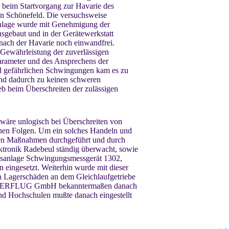
 beim Startvorgang zur Havarie des
n Schönefeld. Die versuchsweise
anlage wurde mit Genehmigung der
gebaut und in der Gerätewerkstatt
e nach der Havarie noch einwandfrei.
ewährleistung der zuverlässigen
rameter und des Ansprechens der
d gefährlichen Schwingungen kam es zu
nd dadurch zu keinen schweren
b beim Überschreiten der zulässigen
wäre unlogisch bei Überschreiten von
chen Folgen. Um ein solches Handeln und
rten Maßnahmen durchgeführt und durch
tronik Radebeul ständig überwacht, sowie
ssanlage Schwingungsmessgerät 1302,
 eingesetzt. Weiterhin wurde mit dieser
 Lagerschäden an dem Gleichlaufgetriebe
 INTERFLUG GmbH bekanntermaßen danach
nd Hochschulen mußte danach eingestellt