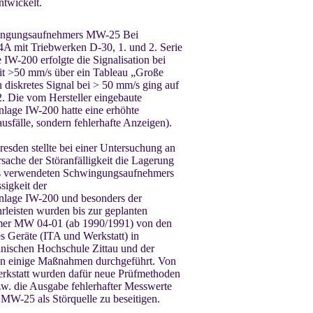
twickelt.
wingungsaufnehmers MW-25 Bei
 mit Triebwerken D-30, 1. und 2. Serie
W-200 erfolgte die Signalisation bei
t >50 mm/s über ein Tableau „Große
 diskretes Signal bei > 50 mm/s ging auf
 Die vom Hersteller eingebaute
age IW-200 hatte eine erhöhte
ausfälle, sondern fehlerhafte Anzeigen).
esden stellte bei einer Untersuchung an
ache der Störanfälligkeit die Lagerung
s verwendeten Schwingungsaufnehmers
sigkeit der
lage IW-200 und besonders der
eisten wurden bis zur geplanten
mer MW 04-01 (ab 1990/1991) von den
s Geräte (ITA und Werkstatt) in
nischen Hochschule Zittau und der
n einige Maßnahmen durchgeführt. Von
erkstatt wurden dafür neue Prüfmethoden
zw. die Ausgabe fehlerhafter Messwerte
W-25 als Störquelle zu beseitigen.