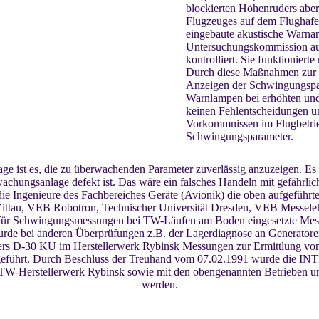
blockierten Höhenruders aber
Flugzeuges auf dem Flughafe
eingebaute akustische Warn
Untersuchungskommission aus
kontrolliert. Sie funktioniert
Durch diese Maßnahmen zur G
Anzeigen der Schwingungspa
Warnlampen bei erhöhten un
keinen Fehlentscheidungen u
Vorkommnissen im Flugbetrie
Schwingungsparameter.
e ist es, die zu überwachenden Parameter zuverlässig anzuzeigen. Es 
chungsanlage defekt ist. Das wäre ein falsches Handeln mit gefährli
e Ingenieure des Fachbereiches Geräte (Avionik) die oben aufgefüh
Zittau, VEB Robotron, Technischer Universität Dresden, VEB Messelek
ie für Schwingungsmessungen bei TW-Läufen am Boden eingesetzte Me
rde bei anderen Überprüfungen z.B. der Lagerdiagnose an Generatoren
ers D-30 KU im Herstellerwerk Rybinsk Messungen zur Ermittlung von
geführt. Durch Beschluss der Treuhand vom 07.02.1991 wurde die
 TW-Herstellerwerk Rybinsk sowie mit den obengenannten Betrieben u
werden.