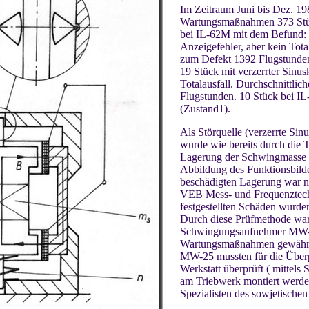
Im Zeitraum Juni bis Dez. 1
Wartungsmaßnahmen 373 Stü
bei IL-62M mit dem Befund: 1
Anzeigefehler, aber kein Total
zum Defekt 1392 Flugstunde
19 Stück mit verzerrter Sinus
Totalausfall. Durchschnittlic
Flugstunden. 10 Stück bei I
(Zustand1).
Als Störquelle (verzerrte Sin
wurde wie bereits durch die 
Lagerung der Schwingmasse (
Abbildung des Funktionsbild
beschädigten Lagerung war n
VEB Mess- und Frequenztech
festgestellten Schäden wurd
Durch diese Prüfmethode war 
Schwingungsaufnehmer MW-2
Wartungsmaßnahmen gewährl
MW-25 mussten für die Überp
Werkstatt überprüft ( mittels
am Triebwerk montiert werd
Spezialisten des sowjetischen H