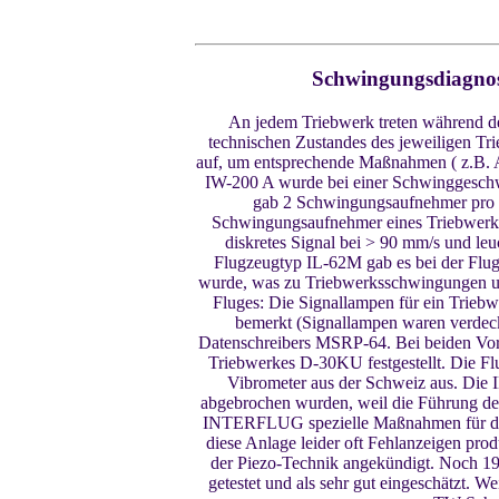
Schwingungsdiagnos
An jedem Triebwerk treten während d
technischen Zustandes des jeweiligen Tr
auf, um entsprechende Maßnahmen ( z.B. 
IW-200 A wurde bei einer Schwinggeschwi
gab 2 Schwingungsaufnehmer pro T
Schwingungsaufnehmer eines Triebwerkes
diskretes Signal bei > 90 mm/s und le
Flugzeugtyp IL-62M gab es bei der Flug
wurde, was zu Triebwerksschwingungen un
Fluges: Die Signallampen für ein Triebw
bemerkt (Signallampen waren verdeck
Datenschreibers MSRP-64. Bei beiden Vo
Triebwerkes D-30KU festgestellt. Die Fl
Vibrometer aus der Schweiz aus. Die I
abgebrochen wurden, weil die Führung de
INTERFLUG spezielle Maßnahmen für die 
diese Anlage leider oft Fehlanzeigen pr
der Piezo-Technik angekündigt. Noch 1
getestet und als sehr gut eingeschätzt.