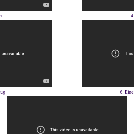
en
4
lug
6. Eine