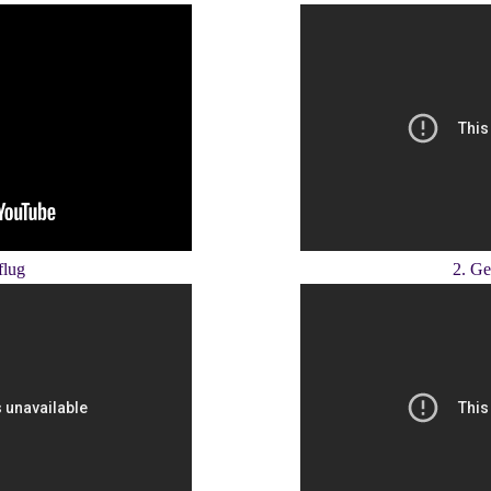
flug
2. Ge