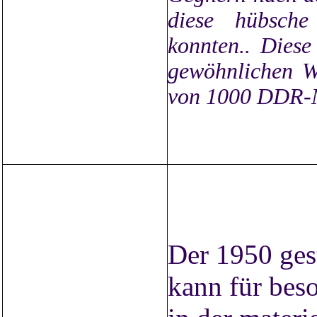
diese hübsch
konnten.. Diese
gewöhnlichen We
von 1000 DDR-M
Der 1950 gest
kann für bes