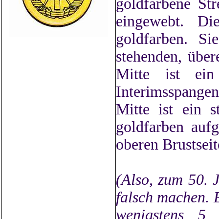
goldfarbene Str
eingewebt. D
goldfarben. Si
stehenden, über
Mitte ist ein 
Interimsspangen
Mitte ist ein s
goldfarben aufg
oberen Brustseit
(Also, zum 50. J
falsch machen. E
wenigstens 5 