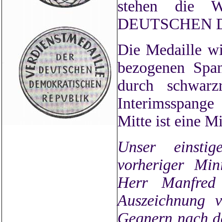
stehen die
DEUTSCHEN 
Die Medaille wi
bezogenen Span
durch schwarzr
Interimsspange
Mitte ist eine M
Unser einstig
vorheriger Min
Herr Manfred 
Auszeichnung 
Gegnern nach de