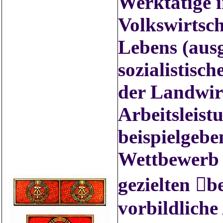
Werktätige i
Volkswirtsch
Lebens (aus
sozialistisc
der Landwir
Arbeitsleist
beispielgebe
Wettbewerb z
gezielten b
vorbildliche