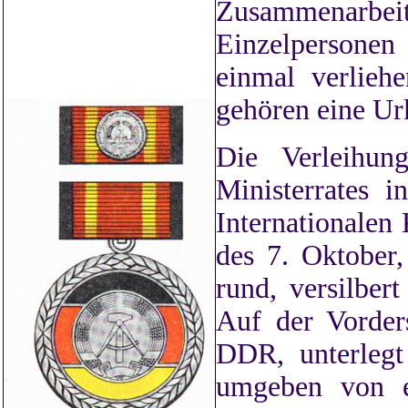
Zusammenarbei
Einzelpersonen
einmal verlieh
gehören eine Ur
Die Verleihun
Ministerrates 
Internationalen
des 7. Oktober,
rund, versilbe
Auf der Vorders
DDR, unterleg
umgeben von e