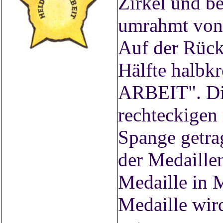
Zirkel und be
umrahmt von 
Auf der Rücks
Hälfte halb
ARBEIT". Die
rechteckigen
Spange getra
der Medaillen
Medaille in 
Medaille wird