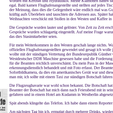
worden mit Kerosin und Hydrauliköl. Meine Klamotten hatten si
egal. Bald kamen Flughafenangestellte und stellten auf jedes Ti
der Meinung, dass dies die Gelegenheit wäre endlich mal was 
kräftig aufs Überleben und tauschten die Adressen aus. Später 
Weihnachten verschickt mit Stollen in den Westen und Kaffee in
Die Gespräche wurden lauter und gelöster. Von Zeit zu Zeit ers
Gespräche wurden schlagartig eingestellt. Auf meine Frage warum
das dies Stasimitarbeiter seien.
Für mein Weiterkommen in den Westen geschah lange nichts. Wa
offiziellen Flughafenangestellten gewendet und gesagt ich wolle 
wollte mit der ständigen Vertretung der Bundesrepublik Günther
Westdeutscher DDR Maschine gesessen habe und die Forderung n
für die Beamten reichlich unverschämt. Da mein Pass in der Masc
erkennungsdienstlich behandelt und mit Foto erfasst. Der Beamte
Sofortbildkamera, da dies ein amerikanisches Gerät war und dieser
man mir, ich sollte mit einem Taxi zur ständigen Botschaft fahren
Die Flugzeughavarie war wohl schon bekannt. Die Botschaft hat 
Beamter der Botschaft hat mich dann nach Feierabend mit in se
gefahren und in einem Hotel am Kudamm in Westberlin abgesetz
Spät abends klingelte das Telefon. Ich habe dann einem Reporter
Am nächsten Tag bin ich, ermutigt durch mehrere Drinks, wiede