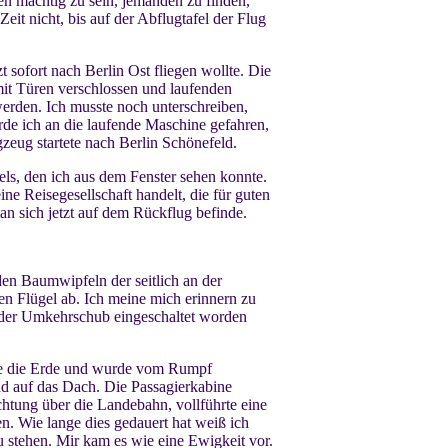
n mächtig zu sein, jemanden zu finden,
eit nicht, bis auf der Abflugtafel der Flug
zt sofort nach Berlin Ost fliegen wollte. Die
it Türen verschlossen und laufenden
werden. Ich musste noch unterschreiben,
rde ich an die laufende Maschine gefahren,
zeug startete nach Berlin Schönefeld.
els, den ich aus dem Fenster sehen konnte.
ne Reisegesellschaft handelt, die für guten
 sich jetzt auf dem Rückflug befinde.
en Baumwipfeln der seitlich an der
n Flügel ab. Ich meine mich erinnern zu
b der Umkehrschub eingeschaltet worden
hrte die Erde und wurde vom Rumpf
nd auf das Dach. Die Passagierkabine
chtung über die Landebahn, vollführte eine
n. Wie lange dies gedauert hat weiß ich
 stehen. Mir kam es wie eine Ewigkeit vor.