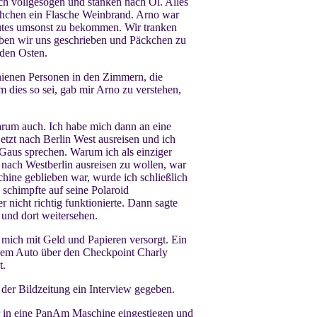
ch vollgesogen und stanken nach Öl. Alles
schchen ein Flasche Weinbrand. Arno war
Gutes umsonst zu bekommen. Wir tranken
haben wir uns geschrieben und Päckchen zu
 den Osten.
chienen Personen in den Zimmern, die
 dies so sei, gab mir Arno zu verstehen,
rum auch. Ich habe mich dann an eine
jetzt nach Berlin West ausreisen und ich
 Gaus sprechen. Warum ich als einziger
ach Westberlin ausreisen zu wollen, war
hine geblieben war, wurde ich schließlich
 schimpfte auf seine Polaroid
 nicht richtig funktionierte. Dann sagte
 und dort weitersehen.
mich mit Geld und Papieren versorgt. Ein
inem Auto über den Checkpoint Charly
t.
 der Bildzeitung ein Interview gegeben.
r in eine PanAm Maschine eingestiegen und