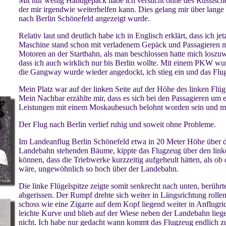
Mit nur wenig Handgepäck habe ich versucht ohne des Russische
der mir irgendwie weiterhelfen kann. Dies gelang mir über lange Z
nach Berlin Schönefeld angezeigt wurde.
Relativ laut und deutlich habe ich in Englisch erklärt, dass ich jet
Maschine stand schon mit verladenem Gepäck und Passagieren m
Motoren an der Startbahn, als man beschlossen hatte mich loszu
dass ich auch wirklich nur bis Berlin wollte. Mit einem PKW wu
die Gangway wurde wieder angedockt, ich stieg ein und das Flug
Mein Platz war auf der linken Seite auf der Höhe des linken Flüg
Mein Nachbar erzählte mir, dass es sich bei den Passagieren um ei
Leistungen mit einem Moskaubesuch belohnt worden sein und man
Der Flug nach Berlin verlief ruhig und soweit ohne Probleme.
Im Landeanflug Berlin Schönefeld etwa in 20 Meter Höhe über d
Landebahn stehenden Bäume, kippte das Flugzeug über den linke
können, dass die Triebwerke kurzzeitig aufgeheult hätten, als o
wäre, ungewöhnlich so hoch über der Landebahn.
Die linke Flügelspitze zeigte somit senkrecht nach unten, berü
abgerissen. Der Rumpf drehte sich weiter in Längsrichtung rolle
schoss wie eine Zigarre auf dem Kopf liegend weiter in Anflugri
leichte Kurve und blieb auf der Wiese neben der Landebahn liege
nicht. Ich habe nur gedacht wann kommt das Flugzeug endlich zu