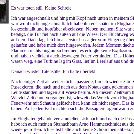
Es war toten still. Keine Schreie.
Ich war angeschnallt und hing mit Kopf nach unten in meinem S
war wohl nicht angeschnallt. Ich habe ihn erst später im Flugha
losgeschnallt und kopfüber abgelassen. Neben meinem Sitz war e
betätigt, die Tür fiel nach außen auf die Wiese. Der Fluchtweg w
auf dem Dach lag. Ich bin als erster Passagier vom Flugzeug übe
gelaufen und habe mich dort hingeworfen. Jedem Moment dachte 
Flammen nichts fing an zu brennen, es erfolgte keine Explosion
und haben vielleicht auch deswegen Feuer verhindert. Das Höhen
waren weg, eine Turbine lag im Gras, lief im Leerlauf aus und dr
Danach wieder Totenstille. Ich hatte überlebt.
Nach einiger Zeit als weiter nichts passierte, bin ich wieder z
Passagieren, die nach und nach aus dem Notausgang gekommen w
Leute standen und lagen auf Wiese herum. Ab diesem Zeitraum ha
Wieviel Zeit dann vergangen ist, wieweit das Wrack vom Flugha
Feuerwehr mit Schaum gelöscht hat, kann ich nicht sagen. Das k
haben. Auf jeden Fall machten sich die Passagiere irgendwann
Im Flughafengebäude versammelten sich nach und nach die Passa
habe ich auch meinen Sitznachbarn Arno Hammerschmidt aus dem
wiedergetroffen. Ich selbst hatte auch keine Schrammen abbekom