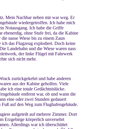
itz. Mein Nachbar neben mir war weg. Er
fengebäude wiedergetroffen. Ich habe mich
in Notausgang. Ich habe die Griffe
ar ebenerdig, ohne Stufe frei, da die Kabine
r die nasse Wiese bis zu einem Zaun
ich das Flugzeug explodiert. Doch keine
. Die Landebahn und die Wiese waren nass
leitwerk, der linke Flügel mit Fahrwerk
ehte sich nicht mehr.
um Wrack zurückgekehrt und habe anderen
aren aus der Kabine geholfen. Viele
be ich eine totale Gedächtnislücke.
fengebäude entfernt war, ob und wann die
ann eine oder zwei Stunden gedauert
 zu Fuß auf den Weg zum Flughafengebäude.
giere aufgeteilt auf mehrere Zimmer. Dort
 Erzgebirge körperlich unversehrt
men. Allerdings war ich überschüttet