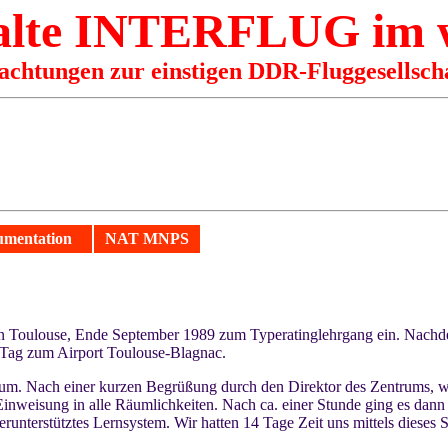
alte
INTERFLUG
im
rachtungen zur einstigen DDR-Fluggesell
umentation
NAT MNPS
r in Toulouse, Ende September 1989 zum Typeratinglehrgang ein. Nach
 Tag zum Airport Toulouse-Blagnac.
trum. Nach einer kurzen Begrüßung durch den Direktor des Zentrums, w
Einweisung in alle Räumlichkeiten. Nach ca. einer Stunde ging es dann 
terstütztes Lernsystem. Wir hatten 14 Tage Zeit uns mittels dieses S