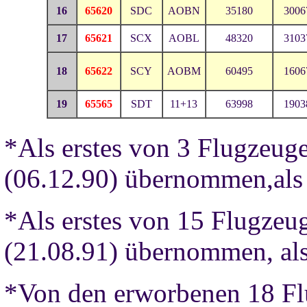
16
65620
SDC
AOBN
35180
3006
17
65621
SCX
AOBL
48320
3103
18
65622
SCY
AOBM
60495
1606
19
65565
SDT
11+13
63998
1903
*Als erstes von 3 Flugzeug
(06.12.90) übernommen,als l
*Als erstes von 15 Flugze
(21.08.91) übernommen, als 
*Von den erworbenen 18 Flu