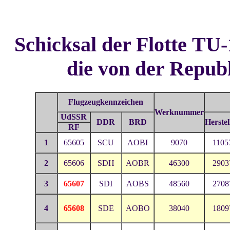
Schicksal der Flotte ТU
die von der Repu
Flugzeugkennzeichen
Werknummer
UdSSR
DDR
BRD
Herste
RF
1
65605
SCU
AOBI
9070
1105
2
65606
SDH
AOBR
46300
2903
3
65607
SDI
AOBS
48560
2708
4
65608
SDE
AOBO
38040
1809